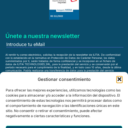
Únete a nuestra newsletter
Al remitir tu correo electrónico, solicitas la recepción de la newsletter de ILITIA. De conformidad
con lo establecido en la normativa en Protección de Datos de Carácter Personal, los datos
suministrados por ti, serán tratados de forma confidencial y se incorporan en un fichero de
datos de ILITIA TECHNOLOGIES,SRL, para la prestación del servicio y se conservarán por el
período necesario para el cumplimiento de la finalidad, y en todo caso 10 años, desde la última
comunicación. Podría realizarse una transferencia de datos para la prestación del servicio
solicitado. Puedes ejercer los derechos de acceso, rectificación, supresión, limitación,
oposición, portabilidad mediante comunicación escrita dirigida a ILITIA, bien al domicilio social,
Gestionar consentimiento
bien a la dirección de correo
rgpd@ilitia.com
He leído la
política de privacidad
y acepto los términos y
Para ofrecer las mejores experiencias, utilizamos tecnologías como las
condiciones.
cookies para almacenar y/o acceder a la información del dispositivo. El
consentimiento de estas tecnologías nos permitirá procesar datos como
el comportamiento de navegación o las identificaciones únicas en este
sitio. No consentir o retirar el consentimiento, puede afectar
negativamente a ciertas características y funciones.